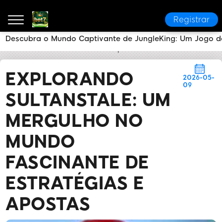
Registrar
Descubra o Mundo Captivante de JungleKing: Um Jogo de
bet7
Últimas Notícias
Explorando Sultanstale: Um
EXPLORANDO
2026-05-
09
SULTANSTALE: UM
MERGULHO NO
MUNDO
FASCINANTE DE
ESTRATÉGIAS E
APOSTAS