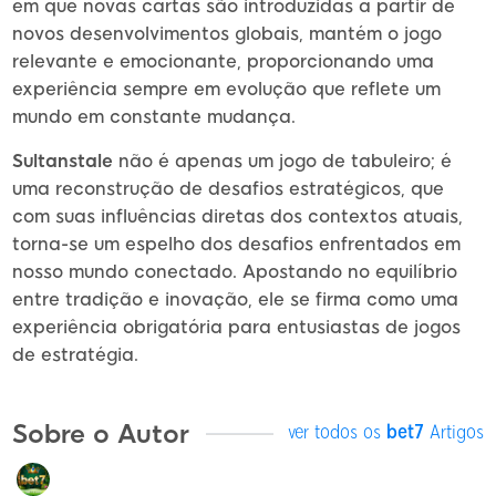
em que novas cartas são introduzidas a partir de
novos desenvolvimentos globais, mantém o jogo
relevante e emocionante, proporcionando uma
experiência sempre em evolução que reflete um
mundo em constante mudança.
Sultanstale
não é apenas um jogo de tabuleiro; é
uma reconstrução de desafios estratégicos, que
com suas influências diretas dos contextos atuais,
torna-se um espelho dos desafios enfrentados em
nosso mundo conectado. Apostando no equilíbrio
entre tradição e inovação, ele se firma como uma
experiência obrigatória para entusiastas de jogos
de estratégia.
Sobre o Autor
ver todos os
bet7
Artigos