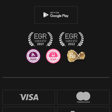
Twitter
YouTube
Instagram
Discord
Twitch
Reddit