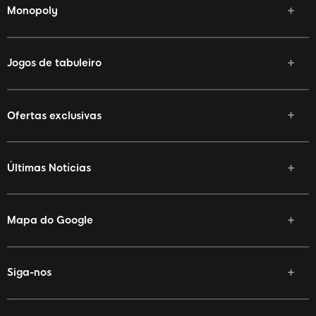
Monopoly
Jogos de tabuleiro
Ofertas exclusivas
Últimas Notícias
Mapa do Google
Siga-nos
Facebook