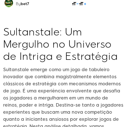
COMPARTILHAR
By
bet7
Sultanstale: Um
Mergulho no Universo
de Intriga e Estratégia
Sultanstale emerge como um jogo de tabuleiro
inovador que combina magistralmente elementos
clássicos de estratégia com mecanismos modernos
de jogo. É uma experiência envolvente que desafia
os jogadores a mergulharem em um mundo de
reinos, poder e intriga. Destina-se tanto a jogadores
experientes que buscam uma nova competição
quanto a iniciantes ansiosos por explorar jogos de
estratégia. Nesta análise detalhada, vamos