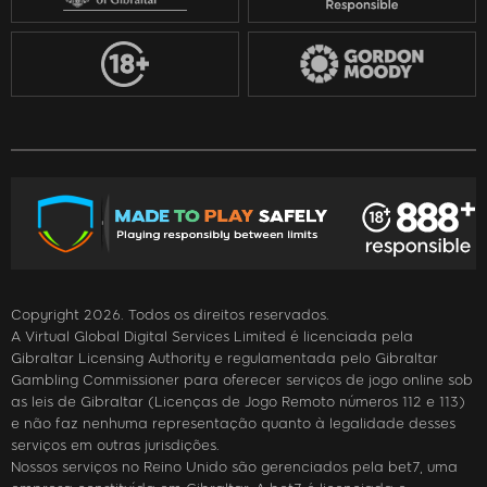
Copyright 2026. Todos os direitos reservados.
A Virtual Global Digital Services Limited é licenciada pela
Gibraltar Licensing Authority e regulamentada pelo Gibraltar
Gambling Commissioner para oferecer serviços de jogo online sob
as leis de Gibraltar (Licenças de Jogo Remoto números 112 e 113)
e não faz nenhuma representação quanto à legalidade desses
serviços em outras jurisdições.
Nossos serviços no Reino Unido são gerenciados pela bet7, uma