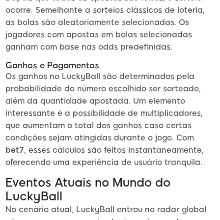
ocorre. Semelhante a sorteios clássicos de loteria,
as bolas são aleatoriamente selecionadas. Os
jogadores com apostas em bolas selecionadas
ganham com base nas odds predefinidas.
Ganhos e Pagamentos
Os ganhos no LuckyBall são determinados pela
probabilidade do número escolhido ser sorteado,
além da quantidade apostada. Um elemento
interessante é a possibilidade de multiplicadores,
que aumentam o total dos ganhos caso certas
condições sejam atingidas durante o jogo. Com
bet7
, esses cálculos são feitos instantaneamente,
oferecendo uma experiência de usuário tranquila.
Eventos Atuais no Mundo do
LuckyBall
No cenário atual, LuckyBall entrou no radar global