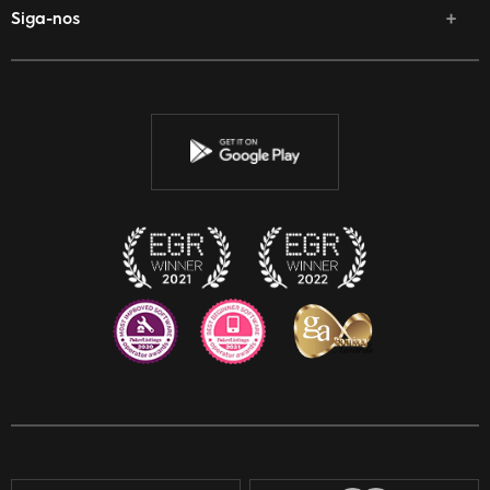
Siga-nos
Facebook
Twitter
YouTube
Instagram
Discord
Twitch
Reddit