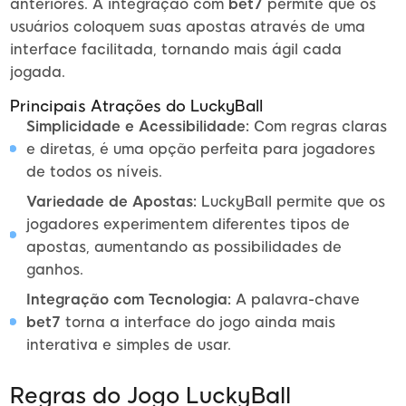
anteriores. A integração com
bet7
permite que os
usuários coloquem suas apostas através de uma
interface facilitada, tornando mais ágil cada
jogada.
Principais Atrações do LuckyBall
Simplicidade e Acessibilidade:
Com regras claras
e diretas, é uma opção perfeita para jogadores
de todos os níveis.
Variedade de Apostas:
LuckyBall permite que os
jogadores experimentem diferentes tipos de
apostas, aumentando as possibilidades de
ganhos.
Integração com Tecnologia:
A palavra-chave
bet7
torna a interface do jogo ainda mais
interativa e simples de usar.
Regras do Jogo LuckyBall