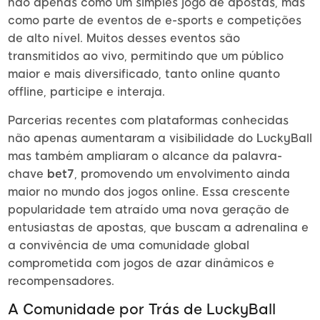
não apenas como um simples jogo de apostas, mas
como parte de eventos de e-sports e competições
de alto nível. Muitos desses eventos são
transmitidos ao vivo, permitindo que um público
maior e mais diversificado, tanto online quanto
offline, participe e interaja.
Parcerias recentes com plataformas conhecidas
não apenas aumentaram a visibilidade do LuckyBall
mas também ampliaram o alcance da palavra-
chave
bet7
, promovendo um envolvimento ainda
maior no mundo dos jogos online. Essa crescente
popularidade tem atraído uma nova geração de
entusiastas de apostas, que buscam a adrenalina e
a convivência de uma comunidade global
comprometida com jogos de azar dinâmicos e
recompensadores.
A Comunidade por Trás de LuckyBall