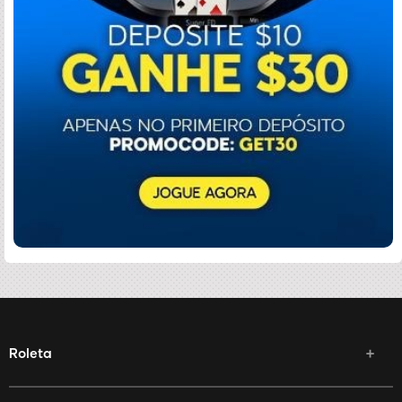
Roleta