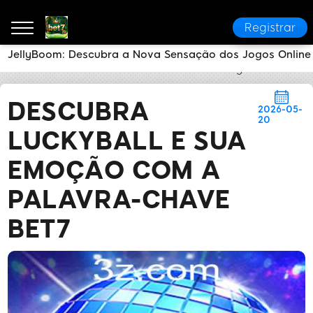
Registrar
JellyBoom: Descubra a Nova Sensação dos Jogos Online
bet7
Últimas Notícias
Descubra LuckyBall e sua 
DESCUBRA
2026-05-
20
LUCKYBALL E SUA
EMOÇÃO COM A
PALAVRA-CHAVE
BET7