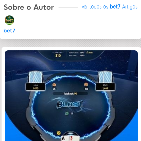
Sobre o Autor
ver todos os
bet7
Artigos
bet7