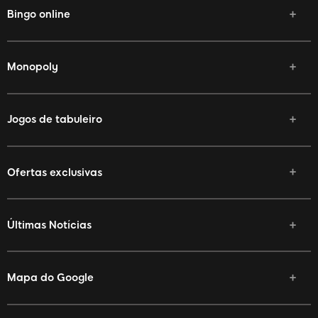
Bingo online
Monopoly
Jogos de tabuleiro
Ofertas exclusivas
Últimas Notícias
Mapa do Google