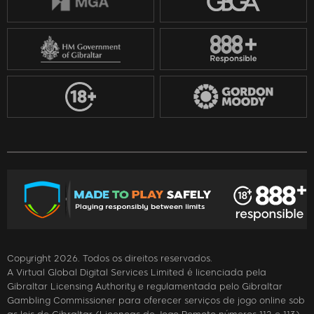
Copyright 2026. Todos os direitos reservados.
A Virtual Global Digital Services Limited é licenciada pela
Gibraltar Licensing Authority e regulamentada pelo Gibraltar
Gambling Commissioner para oferecer serviços de jogo online sob