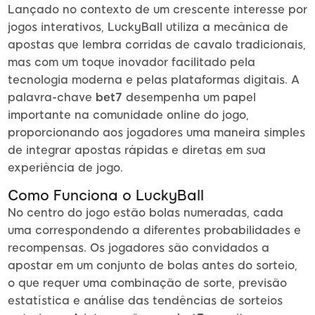
Lançado no contexto de um crescente interesse por
jogos interativos, LuckyBall utiliza a mecânica de
apostas que lembra corridas de cavalo tradicionais,
mas com um toque inovador facilitado pela
tecnologia moderna e pelas plataformas digitais. A
palavra-chave
bet7
desempenha um papel
importante na comunidade online do jogo,
proporcionando aos jogadores uma maneira simples
de integrar apostas rápidas e diretas em sua
experiência de jogo.
Como Funciona o LuckyBall
No centro do jogo estão bolas numeradas, cada
uma correspondendo a diferentes probabilidades e
recompensas. Os jogadores são convidados a
apostar em um conjunto de bolas antes do sorteio,
o que requer uma combinação de sorte, previsão
estatística e análise das tendências de sorteios