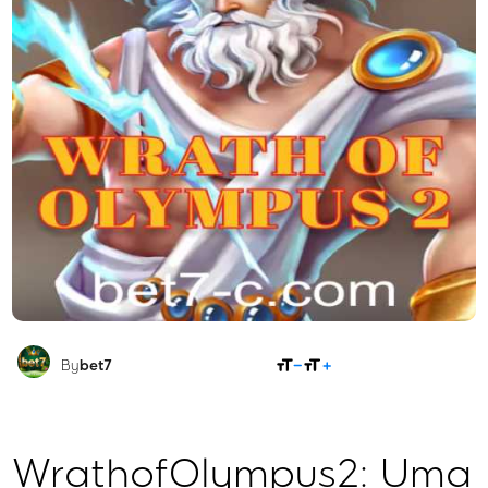
COMPARTILHAR
By
bet7
WrathofOlympus2: Uma