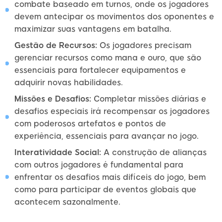
combate baseado em turnos, onde os jogadores
devem antecipar os movimentos dos oponentes e
maximizar suas vantagens em batalha.
Gestão de Recursos:
Os jogadores precisam
gerenciar recursos como mana e ouro, que são
essenciais para fortalecer equipamentos e
adquirir novas habilidades.
Missões e Desafios:
Completar missões diárias e
desafios especiais irá recompensar os jogadores
com poderosos artefatos e pontos de
experiência, essenciais para avançar no jogo.
Interatividade Social:
A construção de alianças
com outros jogadores é fundamental para
enfrentar os desafios mais difíceis do jogo, bem
como para participar de eventos globais que
acontecem sazonalmente.