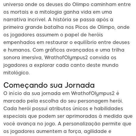
universo onde os deuses do Olimpo caminham entre
os mortais e a mitologia ganha vida em uma
narrativa incrível. A história se passa após a
primeira grande batalha nos Picos de Olimpo, onde
os jogadores assumem o papel de heróis
empenhados em restaurar o equilíbrio entre deuses
e humanos. Com gráficos avançados e uma trilha
sonora imersiva, WrathofOlympus2 convida os
jogadores a explorar cada canto deste mundo
mitológico.
Começando sua Jornada
O início da sua jornada em WrathofOlympus2 é
marcado pela escolha do seu personagem herói.
Cada herói possui atributos únicos e habilidades
especiais que podem ser aprimoradas à medida que
você avança no jogo. A personalização permite que
os jogadores aumentem a força, agilidade e