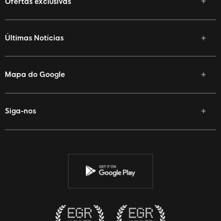
Ofertas exclusivas
Últimas Notícias
Mapa do Google
Siga-nos
Facebook
Twitter
YouTube
Instagram
Discord
Twitch
Reddit