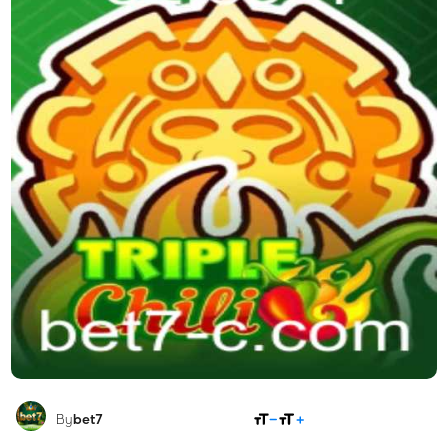
COMPARTILHAR
By
bet7