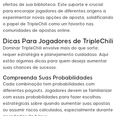
ofertas de sua biblioteca. Este suporte é crucial
para encorajar jogadores de diferentes origens a
experimentar novas opções de aposta, solidificando
o papel de TripleChili como um favorito nas
comunidades de apostas online.
Dicas Para Jogadores de TripleChili
Dominar TripleChili envolve mais do que sorte;
requer estratégia e planejamento cuidadoso. Aqui
estão algumas dicas para quem deseja aumentar
suas chances de sucesso.
Compreenda Suas Probabilidades
Cada combinação tem probabilidades com
diferentes payouts. Jogadores devem se familiarizar
com essas probabilidades para fazer escolhas
estratégicas sobre quando aumentar suas apostas
ou assumir riscos calculados, especialmente durante