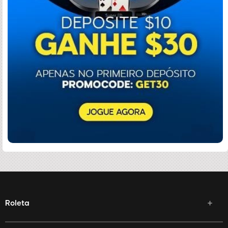
Roleta