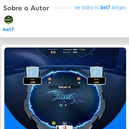
Sobre o Autor
ver todos os
bet7
Artigos
bet7