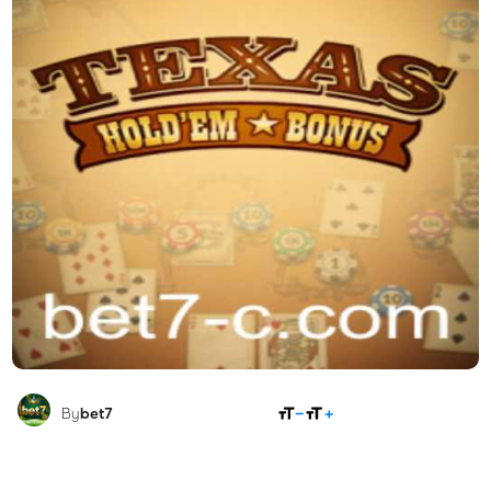
COMPARTILHAR
By
bet7