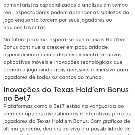
comentaristas especializados e análises em tempo
real, espectadores podem aprender as sutilezas do
jogo enquanto torcem por seus jogadores ou
equipes favoritas.
No futuro próximo, espera-se que o Texas Hold'em
Bonus continue a crescer em popularidade,
especialmente com o desenvolvimento de novos
aplicativos móveis e inovações tecnológicas que
tornam o jogo ainda mais acessível e imersivo para
jogadores de todos os cantos do mundo.
Inovações do Texas Hold'em Bonus
no Bet7
Plataformas como o Bet7 estão na vanguarda ao
oferecer opções diversificadas e interativas para os
jogadores do Texas Hold'em Bonus. Com gráficos de
última geração, dealers ao vivo e a possibilidade de