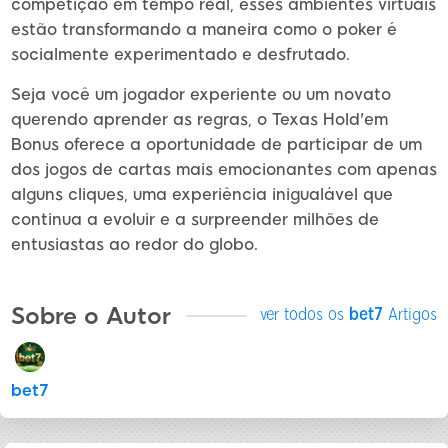
competição em tempo real, esses ambientes virtuais
estão transformando a maneira como o poker é
socialmente experimentado e desfrutado.
Seja você um jogador experiente ou um novato
querendo aprender as regras, o Texas Hold'em
Bonus oferece a oportunidade de participar de um
dos jogos de cartas mais emocionantes com apenas
alguns cliques, uma experiência inigualável que
continua a evoluir e a surpreender milhões de
entusiastas ao redor do globo.
Sobre o Autor
ver todos os
bet7
Artigos
bet7