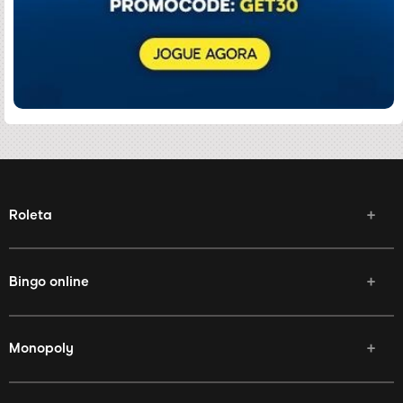
Roleta
Bingo online
Monopoly