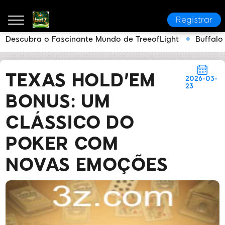
Registrar
Descubra o Fascinante Mundo de TreeofLight
Buffalo
bet7
Últimas Notícias
Texas Hold'em Bonus: Um C
TEXAS HOLD'EM
2026-03-
23
BONUS: UM
CLÁSSICO DO
POKER COM
NOVAS EMOÇÕES