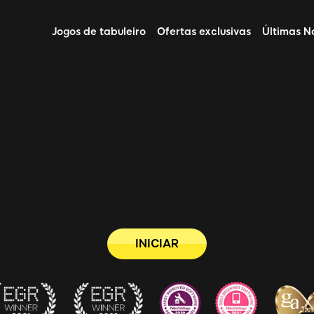
Jogos de tabuleiro
Ofertas exclusivas
Últimas N
INICIAR