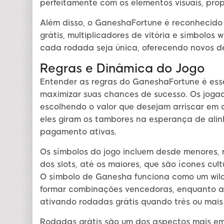
perfeitamente com os elementos visuais, pro
Além disso, o GaneshaFortune é reconhecido 
grátis, multiplicadores de vitória e símbolos
cada rodada seja única, oferecendo novos d
Regras e Dinâmica do Jogo
Entender as regras do GaneshaFortune é esse
maximizar suas chances de sucesso. Os jogad
escolhendo o valor que desejam arriscar em
eles giram os tambores na esperança de alin
pagamento ativas.
Os símbolos do jogo incluem desde menores, r
dos slots, até os maiores, que são ícones cult
O símbolo de Ganesha funciona como um wild,
formar combinações vencedoras, enquanto a
ativando rodadas grátis quando três ou mai
Rodadas grátis são um dos aspectos mais em