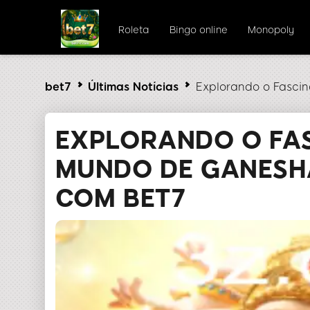
Roleta
Bingo online
Monopoly
bet7
Últimas Notícias
Explorando o Fasci
EXPLORANDO O FA
MUNDO DE GANESH
COM BET7