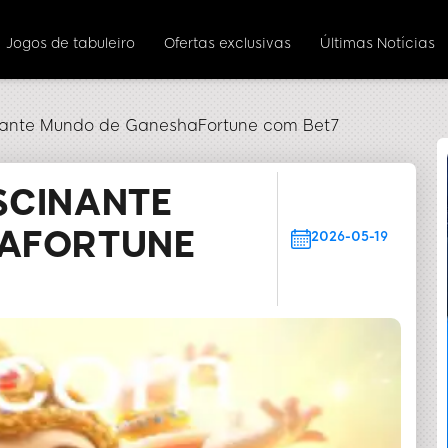
Jogos de tabuleiro
Ofertas exclusivas
Últimas Notícias
nante Mundo de GaneshaFortune com Bet7
SCINANTE
AFORTUNE
2026-05-19