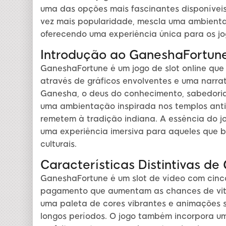
uma das opções mais fascinantes disponíveis
vez mais popularidade, mescla uma ambienta
oferecendo uma experiência única para os jo
Introdução ao GaneshaFortun
GaneshaFortune é um jogo de slot online que 
através de gráficos envolventes e uma narrat
Ganesha, o deus do conhecimento, sabedoria
uma ambientação inspirada nos templos anti
remetem à tradição indiana. A essência do j
uma experiência imersiva para aqueles que
culturais.
Características Distintivas d
GaneshaFortune é um slot de vídeo com cinco
pagamento que aumentam as chances de vitóri
uma paleta de cores vibrantes e animações 
longos períodos. O jogo também incorpora um