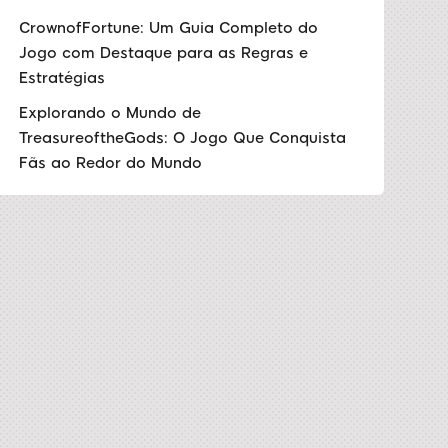
CrownofFortune: Um Guia Completo do
Jogo com Destaque para as Regras e
Estratégias
Explorando o Mundo de
TreasureoftheGods: O Jogo Que Conquista
Fãs ao Redor do Mundo