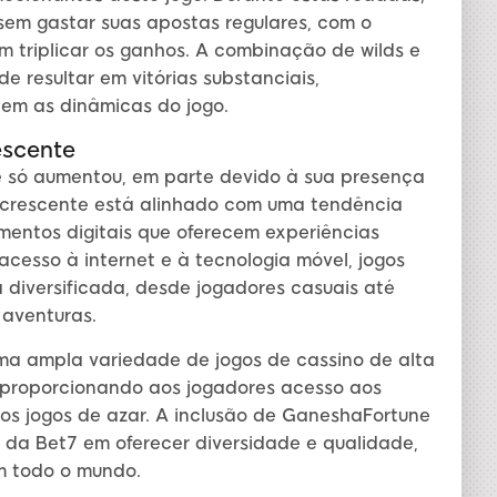
sem gastar suas apostas regulares, com o
m triplicar os ganhos. A combinação de wilds e
e resultar em vitórias substanciais,
em as dinâmicas do jogo.
escente
 só aumentou, em parte devido à sua presença
o crescente está alinhado com uma tendência
mentos digitais que oferecem experiências
cesso à internet e à tecnologia móvel, jogos
iversificada, desde jogadores casuais até
aventuras.
ma ampla variedade de jogos de cassino de alta
, proporcionando aos jogadores acesso aos
os jogos de azar. A inclusão de GaneshaFortune
 da Bet7 em oferecer diversidade e qualidade,
m todo o mundo.