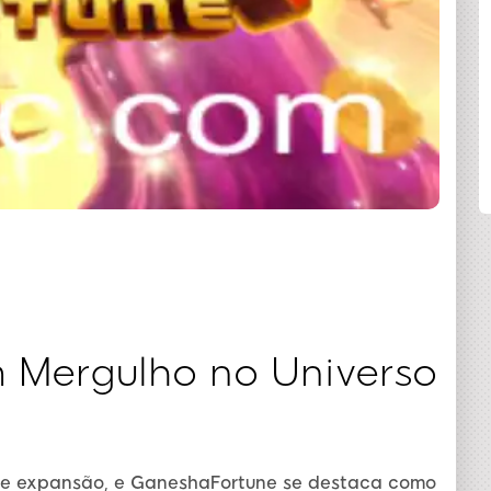
COMPARTILHAR
 Mergulho no Universo
te expansão, e GaneshaFortune se destaca como