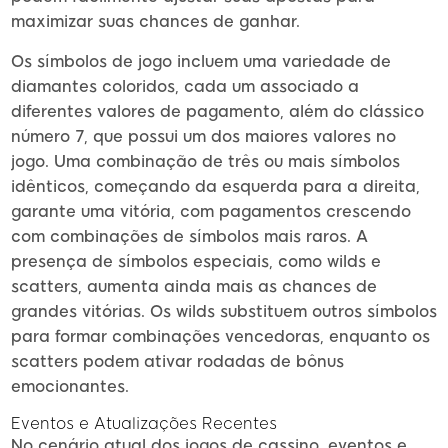
maximizar suas chances de ganhar.
Os símbolos de jogo incluem uma variedade de
diamantes coloridos, cada um associado a
diferentes valores de pagamento, além do clássico
número 7, que possui um dos maiores valores no
jogo. Uma combinação de três ou mais símbolos
idênticos, começando da esquerda para a direita,
garante uma vitória, com pagamentos crescendo
com combinações de símbolos mais raros. A
presença de símbolos especiais, como wilds e
scatters, aumenta ainda mais as chances de
grandes vitórias. Os wilds substituem outros símbolos
para formar combinações vencedoras, enquanto os
scatters podem ativar rodadas de bônus
emocionantes.
Eventos e Atualizações Recentes
No cenário atual dos jogos de cassino, eventos e