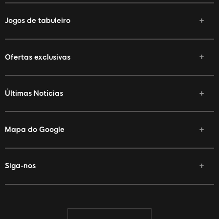
Jogos de tabuleiro
Ofertas exclusivas
Últimas Notícias
Mapa do Google
Siga-nos
Facebook
Twitter
YouTube