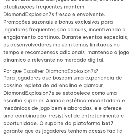
atualizações frequentes mantêm
DiamondExplosion7s fresco e envolvente.
Promoções sazonais e bônus exclusivos para
jogadores frequentes são comuns, incentivando o
engajamento contínuo. Durante eventos especiais,
os desenvolvedores incluem temas limitados no
tempo e recompensas adicionais, mantendo o jogo
dinâmico e relevante no mercado digital.
Por que Escolher DiamondExplosion7s?
Para jogadores que buscam uma experiência de
cassino repleta de adrenalina e glamour,
DiamondExplosion7s se estabelece como uma
escolha superior. Aliando estética encantadora e
mecânicas de jogo bem elaboradas, ele oferece
uma combinação irresistível de entretenimento e
oportunidade. O suporte da plataforma
bet7
garante que os jogadores tenham acesso fácil a