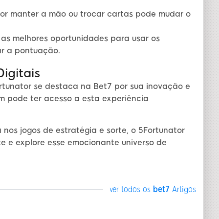
hor manter a mão ou trocar cartas pode mudar o
ar as melhores oportunidades para usar os
ar a pontuação.
igitais
ortunator se destaca na Bet7 por sua inovação e
um pode ter acesso a esta experiência
os jogos de estratégia e sorte, o 5Fortunator
te e explore esse emocionante universo de
ver todos os
bet7
Artigos