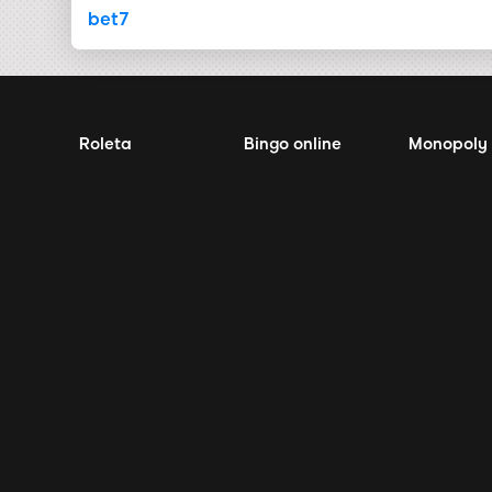
bet7
Roleta
Bingo online
Monopoly