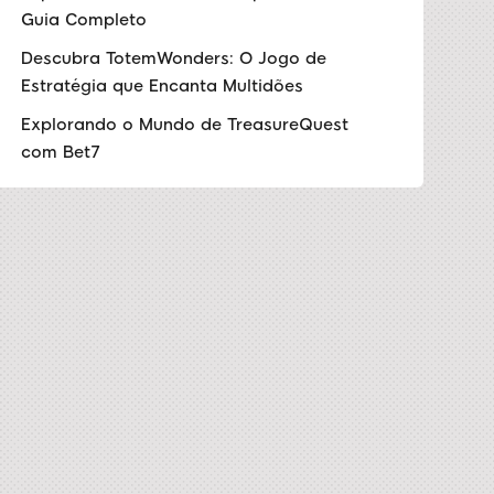
Guia Completo
Descubra TotemWonders: O Jogo de
Estratégia que Encanta Multidões
Explorando o Mundo de TreasureQuest
com Bet7