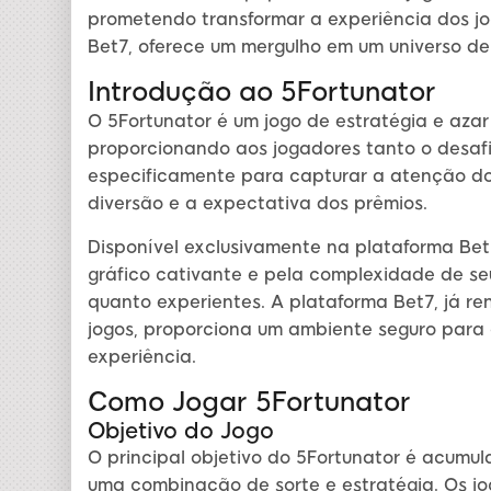
prometendo transformar a experiência dos jog
Bet7, oferece um mergulho em um universo de
Introdução ao 5Fortunator
O 5Fortunator é um jogo de estratégia e azar
proporcionando aos jogadores tanto o desaf
especificamente para capturar a atenção dos
diversão e a expectativa dos prêmios.
Disponível exclusivamente na plataforma Bet7
gráfico cativante e pela complexidade de se
quanto experientes. A plataforma Bet7, já r
jogos, proporciona um ambiente seguro para 
experiência.
Como Jogar 5Fortunator
Objetivo do Jogo
O principal objetivo do 5Fortunator é acumul
uma combinação de sorte e estratégia. Os jo