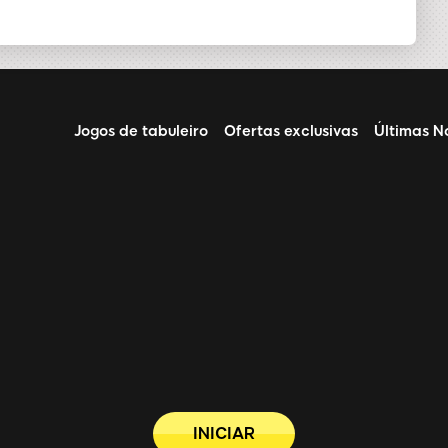
Jogos de tabuleiro
Ofertas exclusivas
Últimas N
INICIAR